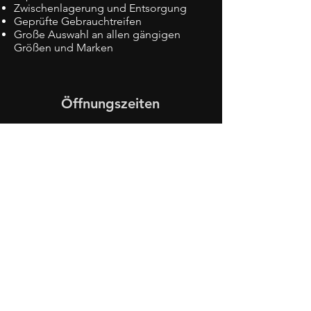
Zwischenlagerung und Entsorgung
Geprüfte Gebrauchtreifen
Große Auswahl an
allen gängigen
Größen und Marken
Öffnungszeiten
Mo.-Fr. 08:00-17:00 Uhr
Samstags von 08:00-14:00 Uhr
Kontakt
Reifen Hüska GmbH
Bahnhofstr. 3
35759 Driedorf